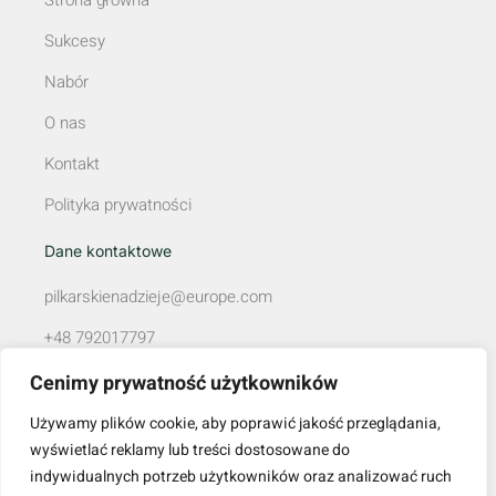
Sukcesy
Nabór
O nas
Kontakt
Polityka prywatności
Dane kontaktowe
pilkarskienadzieje@europe.com
+48 792017797
ul. Dąbrówki 8/12, 39-300 Mielec
Cenimy prywatność użytkowników
NIP: 8172173535
Używamy plików cookie, aby poprawić jakość przeglądania,
wyświetlać reklamy lub treści dostosowane do
REGON: 180939565
indywidualnych potrzeb użytkowników oraz analizować ruch