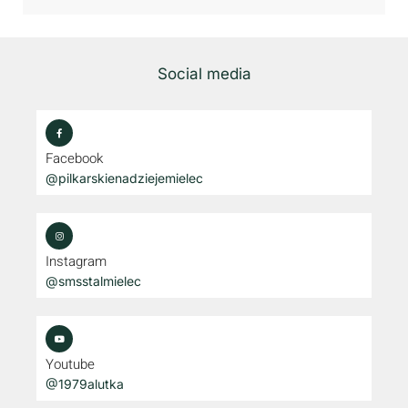
Social media
Facebook
@pilkarskienadziejemielec
Instagram
@smsstalmielec
Youtube
@1979alutka