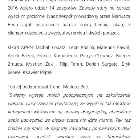
2016 wzięło udział 14 zespołów. Zawody stały na bardzo
wysokim poziomie. Nasz zespół prowadzony przez Mariusza
Beca zajął ostatecznie bardzo dobrą trzecią lokatę z
bilansem dziesięciu zwycięstw, remisu i dwóch porażek.
skład APPN: Michał Łopata, Leon Kosiba, Mateusz Bawoł,
Antek Bożek, Franek Komaniecki, Patryk Głowacz, Kacper
Żmuda, Krystian Żak , Filip Taran, Dorian Surgota, Eryk
Groele, Ksawier Piątek
Turniej podsumował trener Mariusz Bec:
“Świetny występ moich podopiecznych na zakończenie
wakacji. Choć zawsze powtarzam, że wyniki w tak młodych
kategoriach wiekowych są sprawą drugorzędną, chcieliśmy
sobie udowodnić, że ciężka praca nie idzie marne. Tak też
finalnie się stało. W nagrodę Zawodnicy po pierwszym dniu
rozgrywek spędzili wspólny czas w Kompleksie