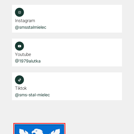
Instagram
@smsstalmielec
Youtube
@1979alutka
Tiktok
@sms-stal-mielec