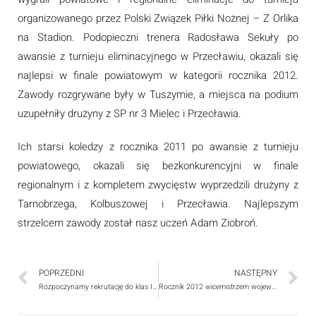
organizowanego przez Polski Związek Piłki Nożnej – Z Orlika
na Stadion. Podopieczni trenera Radosława Sekuły po
awansie z turnieju eliminacyjnego w Przecławiu, okazali się
najlepsi w finale powiatowym w kategorii rocznika 2012.
Zawody rozgrywane były w Tuszymie, a miejsca na podium
uzupełniły drużyny z SP nr 3 Mielec i Przecławia.
Ich starsi koledzy z rocznika 2011 po awansie z turnieju
powiatowego, okazali się bezkonkurencyjni w finale
regionalnym i z kompletem zwycięstw wyprzedzili drużyny z
Tarnobrzega, Kolbuszowej i Przecławia. Najlepszym
strzelcem zawody został nasz uczeń Adam Ziobroń.
POPRZEDNI
NASTĘPNY
Rozpoczynamy rekrutację do klas I – III w szkole podstawowej
Rocznik 2012 wicemistrzem wojewódzkim Z Orlika na Stadion