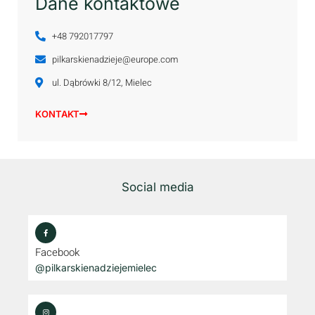
Dane kontaktowe
+48 792017797
pilkarskienadzieje@europe.com
ul. Dąbrówki 8/12, Mielec
KONTAKT
Social media
Facebook
@pilkarskienadziejemielec