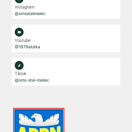
Instagram
@smsstalmielec
Youtube
@1979alutka
Tiktok
@sms-stal-mielec