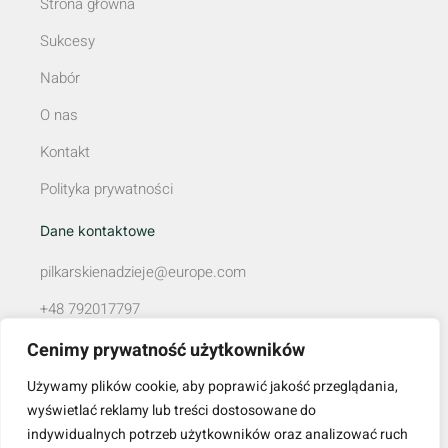
Strona główna
Sukcesy
Nabór
O nas
Kontakt
Polityka prywatności
Dane kontaktowe
pilkarskienadzieje@europe.com
+48 792017797
ul. Dąbrówki 8/12, 39-300 Mielec
Cenimy prywatność użytkowników
NIP: 8172173535
Używamy plików cookie, aby poprawić jakość przeglądania,
wyświetlać reklamy lub treści dostosowane do
REGON: 180939565
indywidualnych potrzeb użytkowników oraz analizować ruch