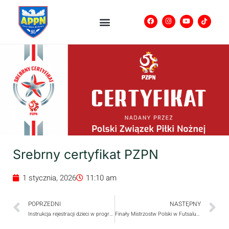
Srebrny certyfikat PZPN
1 stycznia, 2026
11:10 am
POPRZEDNI
NASTĘPNY
Instrukcja rejestracji dzieci w programie certyfikacji PZPN
Finały Mistrzostw Polski w Futsalu U13 – kibicujemy, transmisje