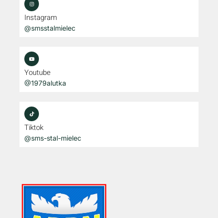
Instagram
@smsstalmielec
Youtube
@1979alutka
Tiktok
@sms-stal-mielec