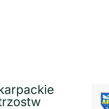
arpackie
trzostw