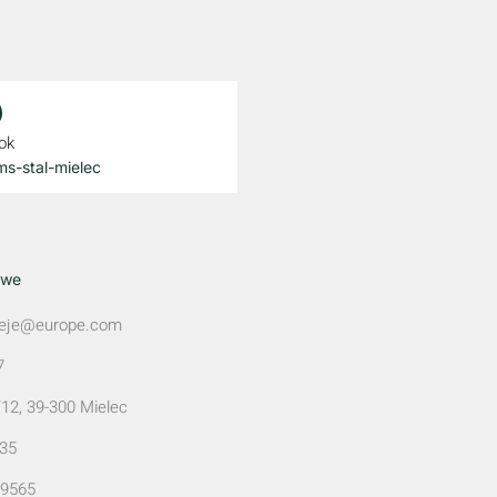
ok
s-stal-mielec
owe
zieje@europe.com
7
/12, 39-300 Mielec
535
9565