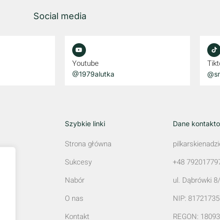
Social media
Youtube
Tikt
@1979alutka
@sm
Szybkie linki
Dane kontakt
Strona główna
pilkarskienad
Sukcesy
+48 79201779
Nabór
ul. Dąbrówki 8
O nas
NIP: 8172173
Kontakt
REGON: 18093