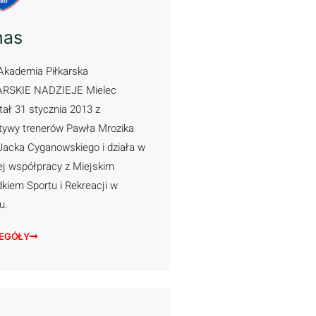
nas
Akademia Piłkarska
ARSKIE NADZIEJE Mielec
ał 31 stycznia 2013 z
atywy trenerów Pawła Mrozika
Jacka Cyganowskiego i działa w
ej współpracy z Miejskim
kiem Sportu i Rekreacji w
cu.
EGÓŁY