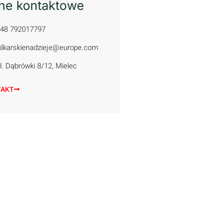
ne kontaktowe
48 792017797
ilkarskienadzieje@europe.com
l. Dąbrówki 8/12, Mielec
TAKT