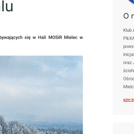
lu
O 
Klub 
bywających się w Hali MOSiR Mielec w
PIŁK
powst
inicj
oraz 
ścisł
Ośrod
Miel
SZCZ