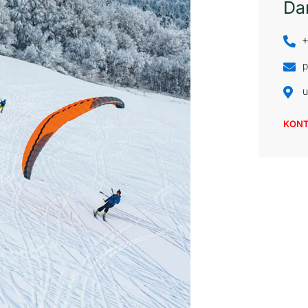
Da
+
p
u
KON