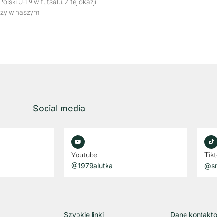
ski U-19 w futsalu. Z tej okazji
razy w naszym
Social media
Youtube
Tikt
@1979alutka
@sm
Szybkie linki
Dane kontakt