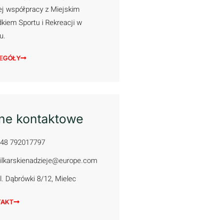
ej współpracy z Miejskim
kiem Sportu i Rekreacji w
cu.
EGÓŁY
ne kontaktowe
48 792017797
ilkarskienadzieje@europe.com
l. Dąbrówki 8/12, Mielec
TAKT