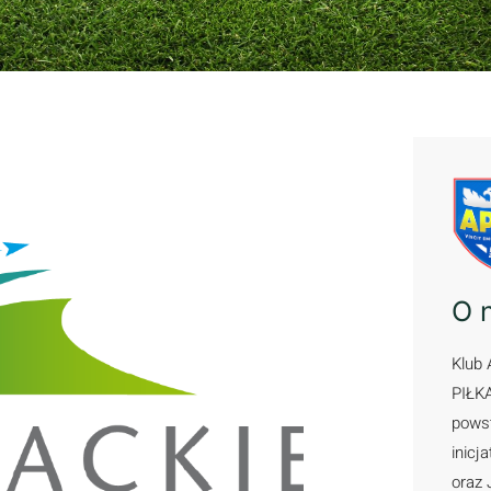
O 
Klub 
PIŁK
powst
inicj
oraz 