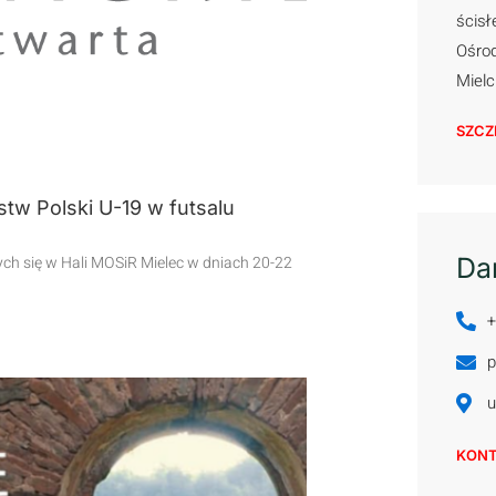
ścisł
Ośrod
Miel
SZCZ
tw Polski U-19 w futsalu
h się w Hali MOSiR Mielec w dniach 20-22
Da
+
p
u
KON