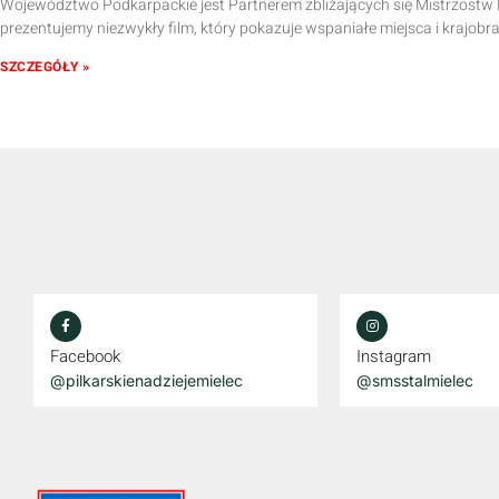
Województwo Podkarpackie jest Partnerem zbliżających się Mistrzostw Pol
prezentujemy niezwykły film, który pokazuje wspaniałe miejsca i krajob
SZCZEGÓŁY »
Facebook
Instagram
@pilkarskienadziejemielec
@smsstalmielec